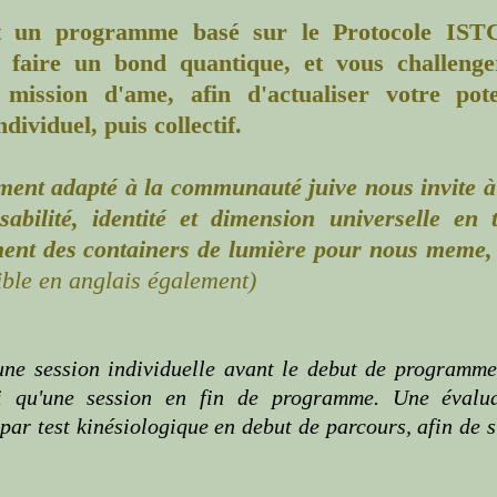
st un programme basé sur le Protocole IS
e faire un bond quantique, et v
ous challenge
mission d'ame, afin d'actualiser votre pot
ndividuel, puis collectif.
ent adapté à la communauté juive nous invite à
nsabilité, identité et dimension universelle en
ent des containers de lumière pour nous meme,
ble en anglais
é
galement)
 une session individuelle avant le debut de programme
si
qu'une session en fin de programme. Une évalua
 par test kinésiologique en debut d
e parcours, afin de s