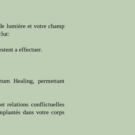
 de lumiè
re
et votre champ
lut:
estent a effectuer.
tum Healing,
permettant
t relations conflictuelles
mplantés dans votre corps