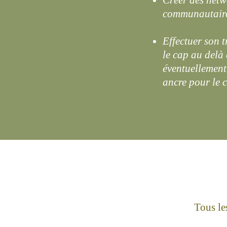
Créer des netw
communautaire
Effectuer son 
le cap au delà 
éventuellement
ancre pour le c
Tous le