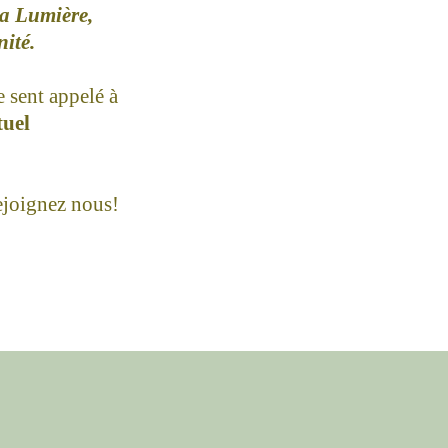
la Lumière,
nité.
e sent appelé à
tuel
ejoignez nous!